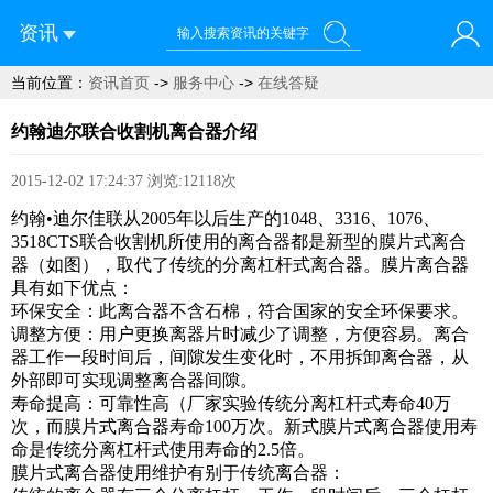
资讯
当前位置：
资讯首页
->
服务中心
->
在线答疑
您好！欢迎来到西部农机网
约翰迪尔联合收割机离合器介绍
2015-12-02 17:24:37
浏览:12118次
约翰•迪尔佳联从2005年以后生产的1048、3316、1076、
3518CTS联合收割机所使用的离合器都是新型的膜片式离合
器（如图），取代了传统的分离杠杆式离合器。膜片离合器
具有如下优点：
环保安全：此离合器不含石棉，符合国家的安全环保要求。
调整方便：用户更换离器片时减少了调整，方便容易。离合
器工作一段时间后，间隙发生变化时，不用拆卸离合器，从
外部即可实现调整离合器间隙。
寿命提高：可靠性高（厂家实验传统分离杠杆式寿命40万
次，而膜片式离合器寿命100万次。新式膜片式离合器使用寿
命是传统分离杠杆式使用寿命的2.5倍。
膜片式离合器使用维护有别于传统离合器：