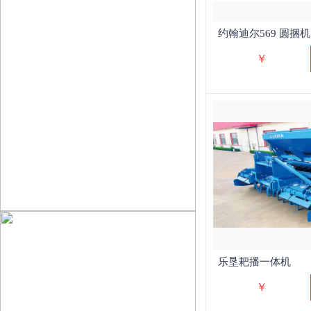
约翰迪尔569 圆捆机
￥
乐垦耙播一体机
￥