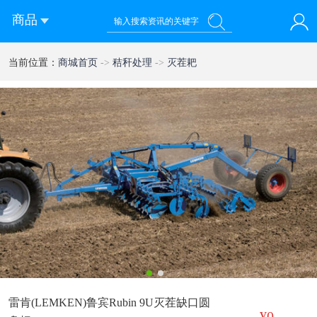
商品
您好！欢迎来到西部农机网
当前位置：
商城首页
->
秸秆处理
->
灭茬耙
登录
注册
微信快速登录
1
2
雷肯(LEMKEN)鲁宾Rubin 9U灭茬缺口圆
¥0