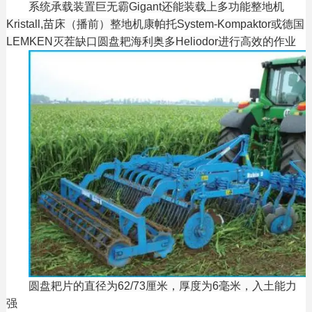
系统承载装置巨无霸Gigant还能装载上多功能整地机
Kristall,苗床（播前）整地机康帕托System-Kompaktor或德国
LEMKEN灭茬缺口圆盘耙海利奥多Heliodor进行高效的作业
圆盘耙片的直径为62/73厘米，厚度为6毫米，入土能力
强