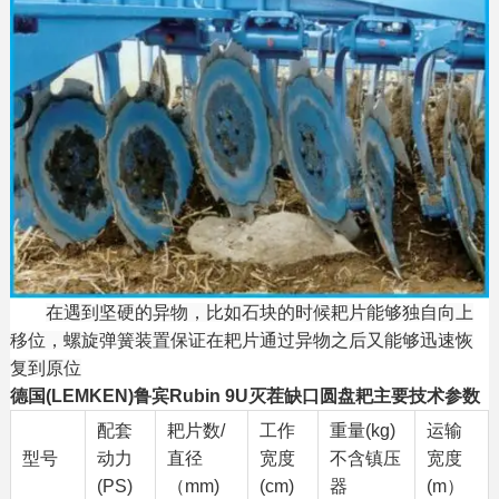
在遇到坚硬的异物，比如石块的时候耙片能够独自向上
移位，螺旋弹簧装置保证在耙片通过异物之后又能够迅速恢
复到原位
德国(LEMKEN)鲁宾Rubin 9U灭茬缺口圆盘耙主要技术参数
配套
耙片数/
工作
重量(kg)
运输
型号
动力
直径
宽度
不含镇压
宽度
(PS)
（mm)
(cm)
器
(m）