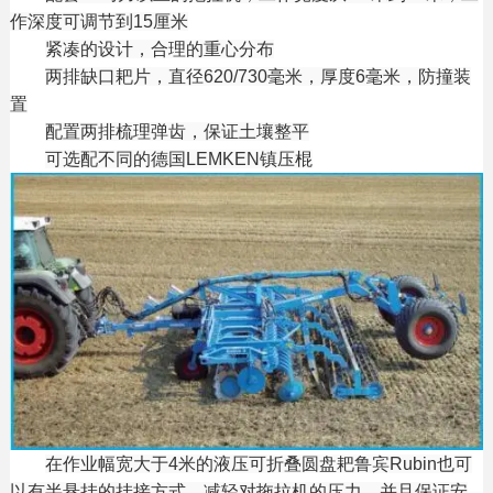
作深度可调节到15厘米
紧凑的设计，合理的重心分布
两排缺口耙片，直径620/730毫米，厚度6毫米，防撞装
置
配置两排梳理弹齿，保证土壤整平
可选配不同的德国LEMKEN镇压棍
在作业幅宽大于4米的液压可折叠圆盘耙鲁宾Rubin也可
以有半悬挂的挂接方式，减轻对拖拉机的压力，并且保证安