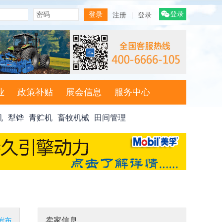
登录
注册
|
登录
业
政策补贴
展会信息
服务中心
机
犁铧
青贮机
畜牧机械
田间管理
卖家信息