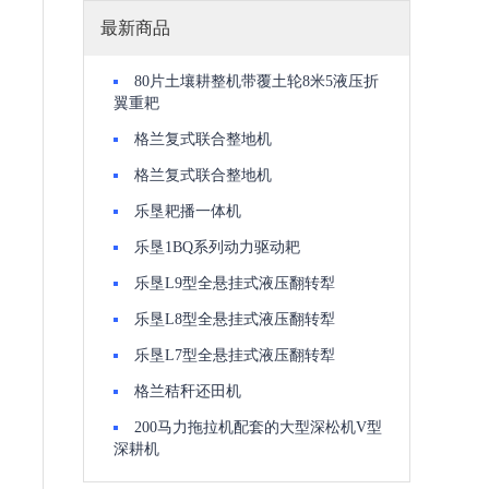
最新商品
80片土壤耕整机带覆土轮8米5液压折
翼重耙
格兰复式联合整地机
格兰复式联合整地机
乐垦耙播一体机
乐垦1BQ系列动力驱动耙
乐垦L9型全悬挂式液压翻转犁
乐垦L8型全悬挂式液压翻转犁
乐垦L7型全悬挂式液压翻转犁
格兰秸秆还田机
200马力拖拉机配套的大型深松机V型
深耕机