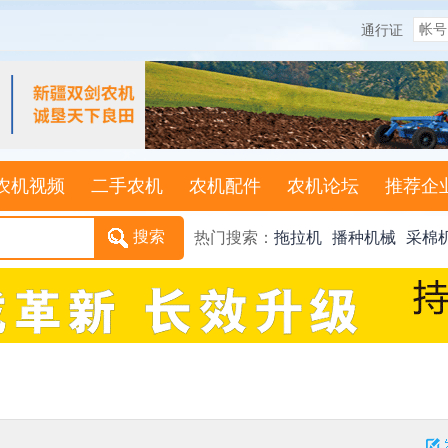
通行证
农机视频
二手农机
农机配件
农机论坛
推荐企
热门搜索：
拖拉机
播种机械
采棉