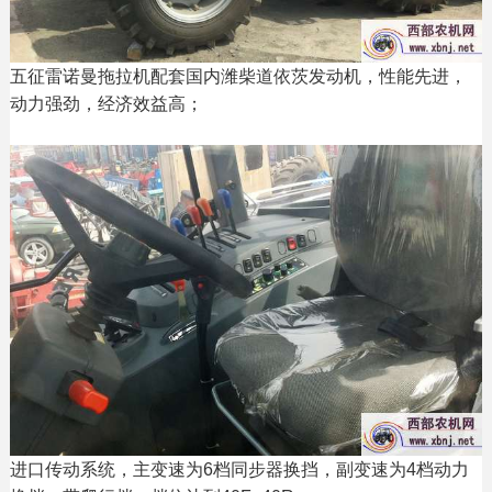
五征雷诺曼拖拉机配套国内潍柴道依茨发动机，性能先进，
动力强劲，经济效益高；
进口传动系统，主变速为6档同步器换挡，副变速为4档动力