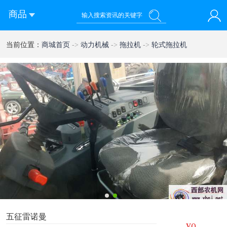
商品
您好！欢迎来到西部农机网
当前位置：
商城首页
->
动力机械
->
拖拉机
->
轮式拖拉机
登录
注册
微信快速登录
1
2
五征雷诺曼
¥0