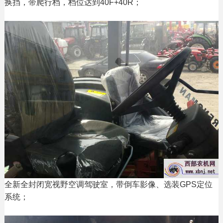
换挡，带爬行档，档位达到40F+40R；
全新全封闭宽视野空调驾驶室，带倒车影像、选装GPS定位
系统；