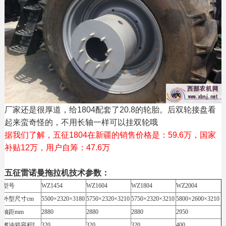
厂家还是很厚道，给1804配套了20.8的轮胎。后双轮接盘看
起来蛮奇怪的，不用长轴一样可以挂双轮哦
据我们了解，五征1804在新疆的销售价格是：59.6万，国家
补贴12万，用户自筹：47.6万
五征雷诺曼拖拉机技术参数：
型号
WZ1454
WZ1604
WZ1804
WZ2004
外型尺寸cm
5500×2320×3180
5750×2320×3210
5750×2320×3210
5800×2600×3210
轴距mm
2880
2880
2880
2950
燃油箱容积L
320
320
320
400