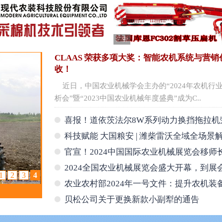
广告
CLAAS 荣获多项大奖：智能农机系统与营
收！
近日，中国农业机械学会主办的“2024年农机行
析会”暨“2023中国农业机械年度盛典”成为C..
喜报！道依茨法尔8W系列动力换挡拖拉机
膺“2023年度最佳拖拉机”行业大奖！
科技赋能 大国粮安 | 潍柴雷沃全域全场景
耀2024春季展！
官宣！2024中国国际农业机械展览会移师
2024全国农业机械展览会盛大开幕，到展
1
2
3
4
效...
农业农村部2024年一号文件：提升农机装
用...
贝松公司关于更换新款小副犁的通告