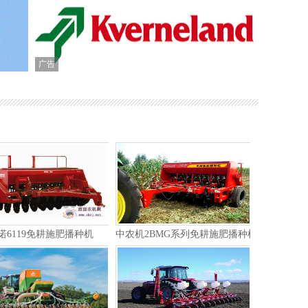
广告
喷杆喷雾机
尔图大田自走式喷药机
马斯奇奥ZENO双圆盘式撒肥机