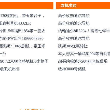
农机求购
7130收割机，带玉米台子，
高价收购迪尔导航
大马...
扁割草机4332LR
高价收购迪尔导航
售15年福田1854带一套农
约翰迪尔8R3204！雷肯七铧
...
犁！
航便宜出售18999548980
高价收购迪尔导航
用凯斯7130收割机，带玉米
凯斯305优惠转让
...
4一台
本人想卖一辆鸥豹904带自动
卖说一下电话1...
90 7.2米联合整地机 5米框子
想买约翰迪尔904的老板联系
18197658313
0收割机出售
牧神3000青储机