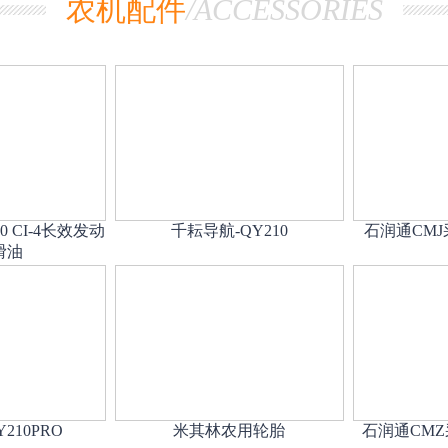
农机配件
/ACCESSORIES
0 CI-4长效发动
千耘导航-QY210
石润通CM
滑油
210PRO
米其林农用轮胎
石润通CM