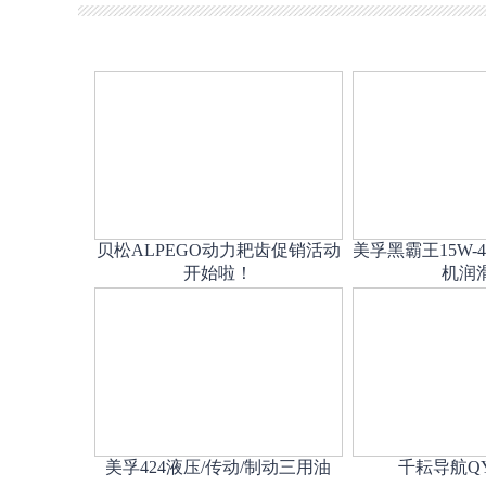
贝松ALPEGO动力耙齿促销活动
美孚黑霸王15W-4
开始啦！
机润
美孚424液压/传动/制动三用油
千耘导航QY