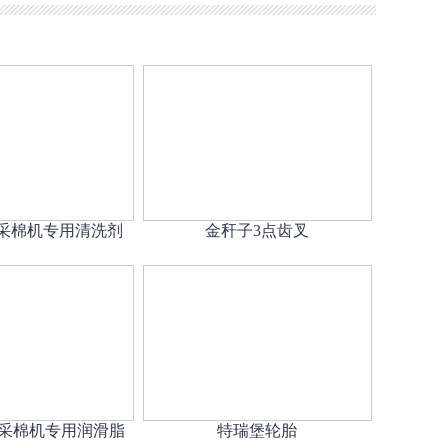
J采棉机专用清洗剂
金秆子3点齿叉
Z采棉机专用润滑脂
特瑞堡轮胎