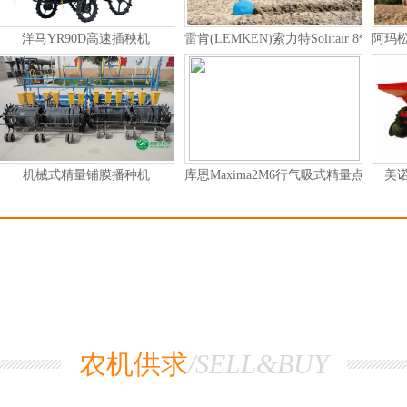
阿玛松（AMAZONE）ZG-TS牵引式施肥机
美诺1302马铃薯中耕机
马斯奇奥TEMPO悬挂式喷药机
格兰双播盘撒肥机
农机供求
/SELL&BUY