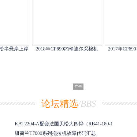
松半悬岸上岸
2018年CP690约翰迪尔采棉机
2017年CP6
广告
论坛精选
/BBS
KAT2204-A配套法国贝松大四铧（RB41-180-1
纽荷兰T7000系列拖拉机故障代码汇总