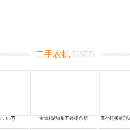
二手农机
/USED
8，65万
雷肯精品8系五铧栅条犁
库存打折处理2