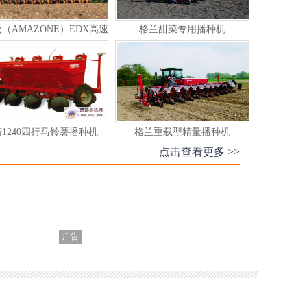
美诺1304马铃薯中耕机
德国阿玛松喷药机
凯斯爱国者喷药机
植保无人机
点击查看更多 >>
广告