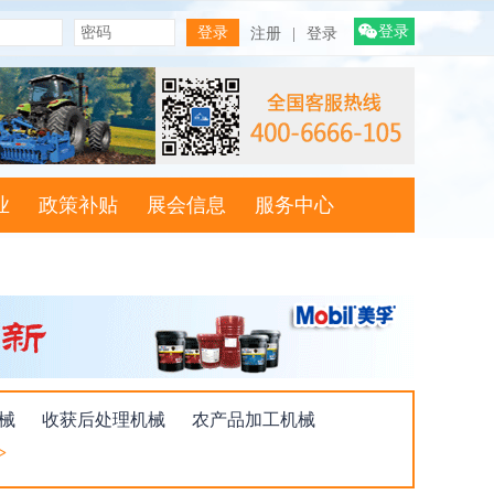
登录
注册
|
登录
业
政策补贴
展会信息
服务中心
械
收获后处理机械
农产品加工机械
>