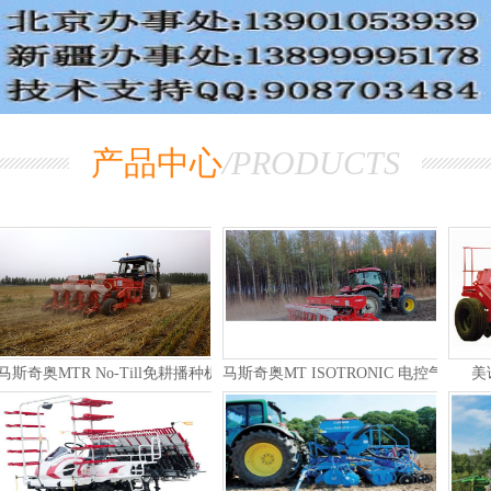
产品中心
/PRODUCTS
雷肯(LEMKEN)EuroTrain半悬挂式大田喷雾机
中农机3WZG-3000A型高地隙自走式
波