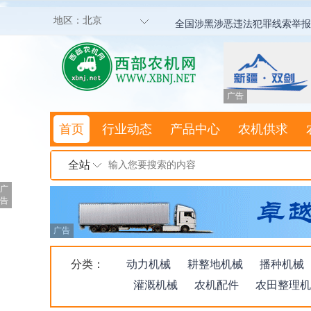
地区：
北京
全国涉黑涉恶违法犯罪线索举报
广告
首页
行业动态
产品中心
农机供求
全站
广
告
广告
分类：
动力机械
耕整地机械
播种机械
灌溉机械
农机配件
农田整理机