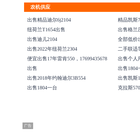
农机供应
出售精品迪尔6j2104
精品凯斯
出售，置换
纽荷兰T1654出售
出售格兰压
出售迪儿2104
全部低价出
具14年的迪
出售2022年纽荷兰2304
二手联适导
便宜出售17年雷肯550，17699435678
出售个人
50距13行割
出售
出售180
出售2018年约翰迪尔3B554
出售凯斯1
出售1804一台
克拉斯57
广告