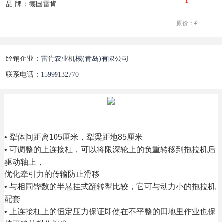
品 牌：德国雷肯
原价：
¥
经销企业：
雷肯农业机械(青岛)有限公司
联系电话：
15999132770
• 犁体间距离105厘米，犁梁距地85厘米
• 可调整的上连接杠，可以将限深轮上的负重转移到拖拉机后
驱动轴上，
优化牵引力的传输防止滑移
• 与相同铧数的半悬挂式翻转犁比较，它可与动力小的拖拉机
配套
• 上连接杠上的恒定压力保证即使在不平整的田地里作业也保