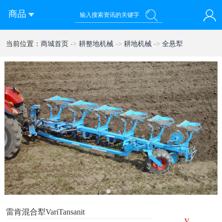
商品
您好！欢迎来到西部农机网
当前位置：
商城首页
->
耕整地机械
->
耕地机械
->
全悬犁
登录
注册
微信快速登录
1
雷肯混合犁VariTansanit
¥