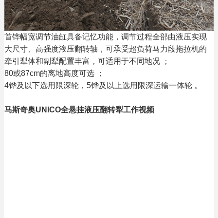
首铧幅宽调节油缸具备记忆功能，调节过程全部由液压实现
大尺寸、高强度液压翻转轴，可承受超负荷马力段拖拉机的
牵引犁体和副犁配置丰富，可适用于不同地况 ；
80或87cm的离地高度可选 ；
4铧及以下选用限深轮，5铧及以上选用限深运输一体轮 。
马斯奇奥UNICO全悬挂液压翻转犁工作视频