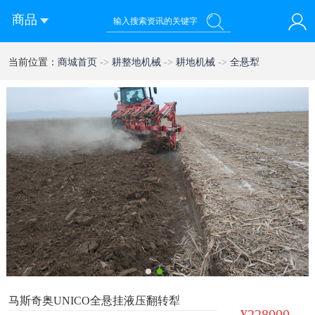
商品
您好！欢迎来到西部农机网
当前位置：
商城首页
->
耕整地机械
->
耕地机械
->
全悬犁
登录
注册
微信快速登录
1
2
马斯奇奥UNICO全悬挂液压翻转犁
¥228000