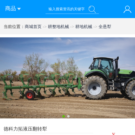
商品
您好！欢迎来到西部农机网
当前位置：
商城首页
->
耕整地机械
->
耕地机械
->
全悬犁
登录
注册
微信快速登录
1
2
德科力拓液压翻转犁
¥