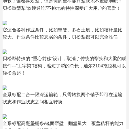
地软了谁都喜欢犁，但是你的犁不能只犁软地不犁硬地吧？
贝松重型犁“软硬通吃”不挑地的特性深受广大用户的喜爱！
它适合各种作业条件，比如坚硬、多石土质，比如秸秆量比
较大、作业条件比较恶劣的条件，贝松犁都可以完全胜任！
贝松犁特殊的 “重心前移”设计，取消了传统的犁头和大梁的联
接件---“工字梁”结构，缩短了犁的总长，迪尔2104拖拉机可以
轻松悬起！
全系标配二合一限深运输轮，只需转换两个销子即可在运输
状态和作业状态之间相互转换。
全系标配高翻垡栅条/镜面犁壁，翻垡量大，覆盖秸秆的能力