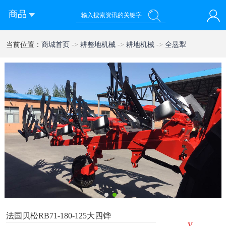
商品
您好！欢迎来到西部农机网
当前位置：
商城首页
->
耕整地机械
->
耕地机械
->
全悬犁
登录
注册
微信快速登录
1
2
法国贝松RB71-180-125大四铧
¥