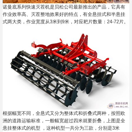
诺曼底系列快速灭茬机是贝松公司最新推出的产品，它具有
作业效率高、灭茬整地效果好的特点，有全悬挂式和半悬挂
式两大类，作业宽度从3米到9米，对应耙片数量：24-72片。
根据幅宽不同，全悬式又分为整体式和折叠式两种，按照欧
洲的道路运输标准，一般幅宽超过四米就要折叠，上图是全
悬挂整体式的机型 ，这种机型一共分为三款，分别是3米