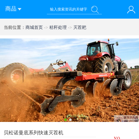
商品
您好！欢迎来到西部农机网
当前位置：
商城首页
->
秸秆处理
->
灭茬耙
登录
注册
微信快速登录
1
2
贝松诺曼底系列快速灭茬机
¥0