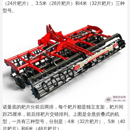
（24片耙片）、3.5米（28片耙片）和4米（32片耙片）三种
型号。
诺曼底的耙片分前后两排，每个耙片都是独立支架，耙片间
距25厘米，前后排耙片交错排列。上图是全悬折叠式的机
型，一共有三种型号，分别是：4米（32片耙片）、5米（40
片耙片）和6米（48片耙片）。