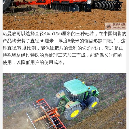
诺曼底可以选择直径46/51/56厘米的三种耙片，在中国销售的
产品均安装了直径56厘米、厚度6毫米的锯齿形缺口耙片，这
种直径/厚度比例，能保证耙片的锋利的切割能力，耙片是由
特殊钢材经过特殊的热处理工艺加工而成，能确保长时间的
使用，以降低用户的使用成本。