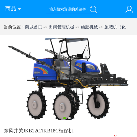
商品
您好！欢迎来到西部农机网
当前位置：
商城首页
->
田间管理机械
->
施肥机械
->
施肥机（化
登录
注册
微信快速登录
肥）
1
2
东风井关JKB22C/JKB18C植保机
¥