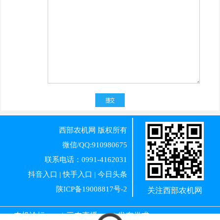
西部农机网
版权所有
微信/QQ:910980675
联系电话：0991-4162031
抖音入口
|
快手入口
|
今日头条
陕ICP备19008817号-2
关注西部农机网
农机论坛
|
三农直播
|
发布供求