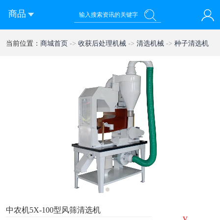
商品
您好！欢迎来到西部农机网
当前位置：
商城首页
->
收获后处理机械
->
清选机械
->
种子清选机
登录
注册
微信快速登录
1
中农机5X-100型风筛清选机
¥