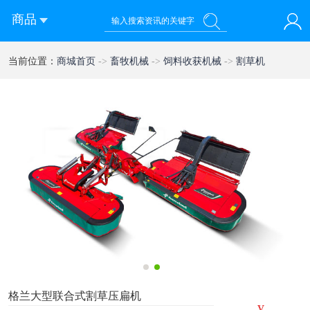
商品
您好！欢迎来到西部农机网
当前位置：
商城首页
->
畜牧机械
->
饲料收获机械
->
割草机
登录
注册
微信快速登录
1
2
格兰大型联合式割草压扁机
¥