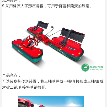
9.采用橡胶人字形压扁辊，可用于苜蓿和燕麦的压扁。
产品亮点：
可选装皮带传送装置，将三铺草并成一铺/直接形成三铺/形成
对称二铺/直接将草铺摊开。