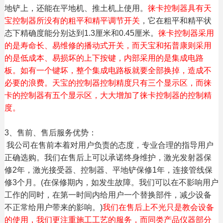
地铲上，还能在平地机、推土机上使用。
徕卡控制器具有天
宝控制器所没有的粗平和精平调节开关
，它在粗平和精平状
态下精确度能分别达到1.3厘米和0.45厘米。
徕卡控制器采用
的是寿命长、易维修的播动式开关，而天宝和拓普康则采用
的是低成本、易损坏的上下按键，内部采用的是集成电路
板。如有一个键坏，整个集成电路板就要全部换掉，造成不
必要的浪费。天宝的控制器控制精度只有三个显示区，而徕
卡的控制器有五个显示区，大大增加了徕卡控制器的控制精
度。
3、售前、售后服务优势：
我公司在售前本着对用户负责的态度，专业合理的指导用户
正确选购。我们在售后上可以承诺终身维护，激光发射器保
修2年，激光接受器、控制器、平地铲保修1年，连接管线保
修3个月。(在保修期内，如发生故障。我们可以在不影响用户
工作的同时，在第一时间内给用户一个替换部件，减少设备
不正常给用户带来的影响。)
我们在售后上不光只是教会设备
的使用，我们更注重施工工艺的服务，而同类产品仪器部分