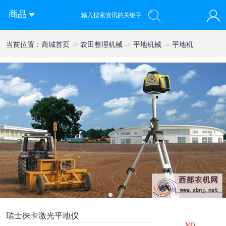
商品
您好！欢迎来到西部农机网
当前位置：
商城首页
->
农田整理机械
->
平地机械
->
平地机
登录
注册
微信快速登录
1
瑞士徕卡激光平地仪
¥0