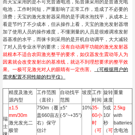
而天宝采用的是不可充普通电池，拓普康采用的是普通充电
电池，工作时间短，严重影响了正常工作，造成了不必要的
浪费；天宝的激光发射器采用的是手调水泡找平，从成本上
看是节约了不少成本，但从操作上看，天宝的激光发射器增
加了使用人员的操作难度，不懂测量的人员是很难调准发射
器基准的水平，而徕卡则采用的是开机自动调平，大大减轻
了对人员专业水平的要求；
没有自动调平功能的激光发射器
就根本不适合农田激光整平的要求，如仪器发生震动等人为
因素就会改变发射出的基准线，就达不到理想要求的整平效
果。一极可见激光对人的眼睛有一定伤害。
（可根据用户的
需求配置不同性能的扫平仪）
精度及激光
工作范围
自动找平
坡度
工作
旋转
重量
源内型
（直径）
范围
时间
速度
±1.5
750m（覆
±5°
10%
35-
5或
2.5kg
mm/30m
盖660亩左
(-5°~+35°)
60小
10/
with
瑞
激光发光二
右）保守
时
秒
batteries
士
极管
估计
（可
（
可
含电池
徕