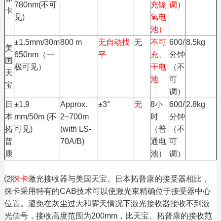
780nm(不可
充镍
调
）
卡
见)
氢电
池）
±1.5mm/30m
800 m
无自动找
无
不可
600/
8.5kg
美
650nm（一
平
充、
分钟
国
极可见）
干电
（不
天
池
可
宝
调）
日
±1.9
Approx.
±3°
无
8小
600/
2.8kg
本
mm/50m (不
2~700m
时
分钟
拓
可见)
(with LS-
（普
（不
普
70A/B)
通电
可
康
池）
调）
⑵
徕卡
激光接收器与美国天宝、日本拓普康的接受器相比，
徕卡采用特有的CAB技术可以使激光束精确位于接受器中心
位置。避免在灰尘过大和雾天情况下激光接收器接收不到激
光信号，接收高度范围为200mm，比天宝、拓普康的接收范