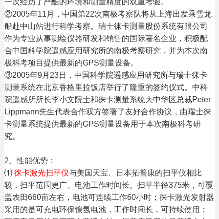
一次经历了严酷的环境和测量精度的双重考验。
②2005年11月，中国第22次南极考察队将从上海出发乘雪龙
船赴中山站进行科学考察。瑞士徕卡测量股份系统有限公司
作为专业从事测绘仪器研发和销售的国际著名企业，积极配
合中国科学院遥感应用研究所的南极考察研究，并为本次南
极科考项目提供最新的GPS测量设备。
③2005年9月23日，中国科学院遥感应用研究所与瑞士徕卡
测量系统在北京香格里拉饭店举行了隆重的签约仪式。中科
院遥感所所长李小文院士和徕卡测量系统大中华区总裁Peter
Lippmann先生代表合作双方签署了友好合作协议，由瑞士徕
卡测量系统提供最新的GPS测量设备用于本次南极科考研
究。
2、性能优势：
⑴
徕卡激光扫平仪
与美国天宝、日本拓普康的扫平仪相比
较，扫平范围更广、电池工作时间长。扫平半径375米，可覆
盖农田660亩左右，电池可连续工作60小时；徕卡激光发射器
采用的是可充电环保镍氢电池，工作时间长，可持续使用；