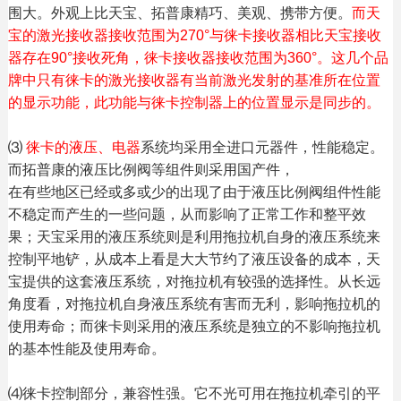
围大。外观上比天宝、拓普康精巧、美观、携带方便。
而天
宝的激光接收器接收范围为270°与徕卡接收器相比天宝接收
器存在90°接收死角，徕卡接收器接收范围为360°。这几个品
牌中只有徕卡的激光接收器有当前激光发射的基准所在位置
的显示功能，此功能与徕卡控制器上的位置显示是同步的。
⑶
徕卡的液压、电器
系统均采用全进口元器件，性能稳定。
而拓普康的液压比例阀等组件则采用国产件，
在有些地区已经或多或少的出现了由于液压比例阀组件性能
不稳定而产生的一些问题，从而影响了正常工作和整平效
果；天宝采用的液压系统则是利用拖拉机自身的液压系统来
控制平地铲，从成本上看是大大节约了液压设备的成本，天
宝提供的这套液压系统，对拖拉机有较强的选择性。从长远
角度看，对拖拉机自身液压系统有害而无利，影响拖拉机的
使用寿命；而徕卡则采用的液压系统是独立的不影响拖拉机
的基本性能及使用寿命。
⑷徕卡控制部分，兼容性强。它不光可用在拖拉机牵引的平