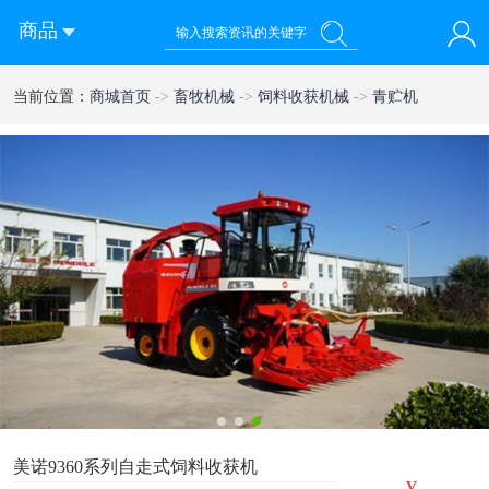
商品
您好！欢迎来到西部农机网
当前位置：
商城首页
->
畜牧机械
->
饲料收获机械
->
青贮机
登录
注册
微信快速登录
1
2
3
美诺9360系列自走式饲料收获机
¥