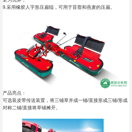
9.采用橡胶人字形压扁辊，可用于苜蓿和燕麦的压扁。
产品亮点：
可选装皮带传送装置，将三铺草并成一铺/直接形成三铺/形成
对称二铺/直接将草铺摊开。