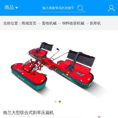
商品
您好！欢迎来到西部农机网
当前位置：
商城首页
->
畜牧机械
->
饲料收获机械
->
割草机
登录
注册
微信快速登录
1
2
格兰大型联合式割草压扁机
¥