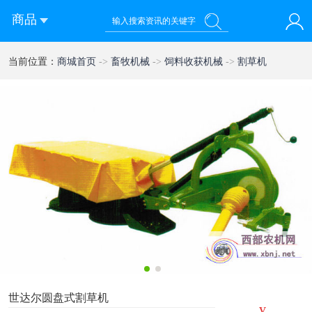
商品
您好！欢迎来到西部农机网
当前位置：
商城首页
->
畜牧机械
->
饲料收获机械
->
割草机
登录
注册
微信快速登录
1
2
世达尔圆盘式割草机
¥