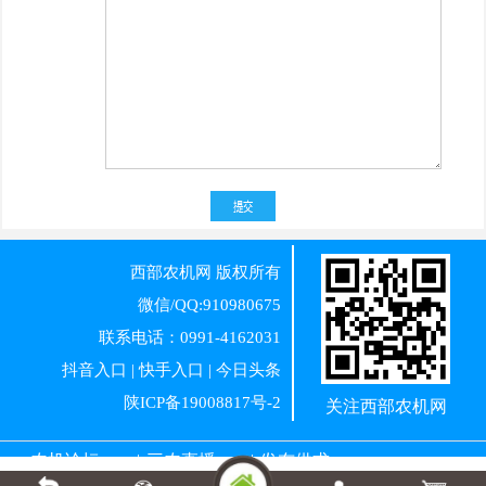
西部农机网
版权所有
微信/QQ:910980675
联系电话：0991-4162031
抖音入口
|
快手入口
|
今日头条
陕ICP备19008817号-2
关注西部农机网
农机论坛
|
三农直播
|
发布供求