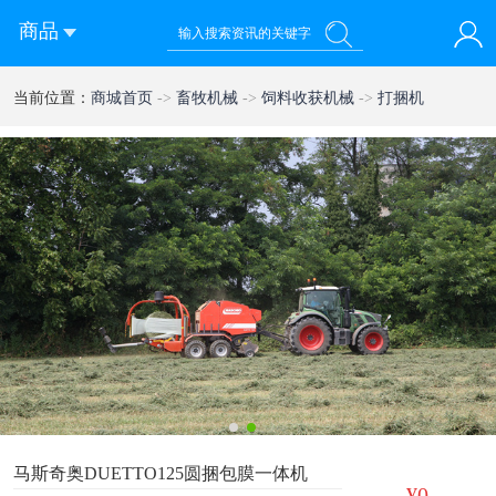
商品
您好！欢迎来到西部农机网
当前位置：
商城首页
->
畜牧机械
->
饲料收获机械
->
打捆机
登录
注册
微信快速登录
1
2
马斯奇奥DUETTO125圆捆包膜一体机
¥0