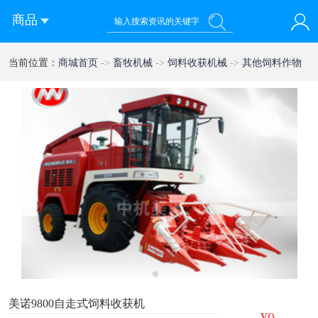
商品
您好！欢迎来到西部农机网
当前位置：
商城首页
->
畜牧机械
->
饲料收获机械
->
其他饲料作物
登录
注册
微信快速登录
收获机械
1
美诺9800自走式饲料收获机
¥0