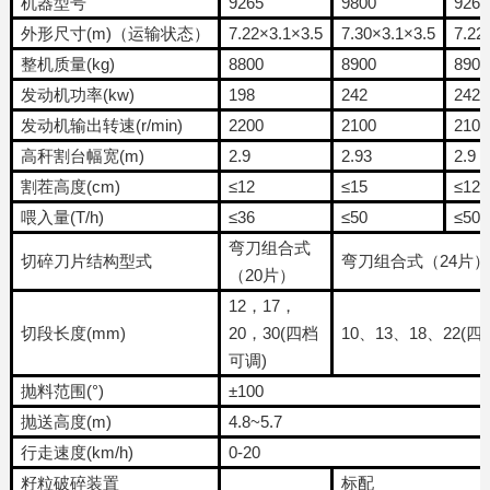
机器型号
9265
9800
926
外形尺寸(m)（运输状态）
7.22×3.1×3.5
7.30×3.1×3.5
7.22
整机质量(kg)
8800
8900
8900
发动机功率(kw)
198
242
242
发动机输出转速(r/min)
2200
2100
2100
高秆割台幅宽(m)
2.9
2.93
2.9
割茬高度(cm)
≤12
≤15
≤12
喂入量(T/h)
≤36
≤50
≤50
弯刀组合式
切碎刀片结构型式
弯刀组合式（24片）
（20片）
12，17，
切段长度(mm)
20，30(四档
10、13、18、22(
可调)
抛料范围(°)
±100
抛送高度(m)
4.8~5.7
行走速度(km/h)
0-20
籽粒破碎装置
标配