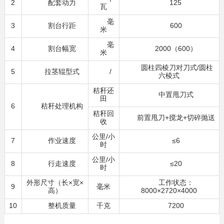
2
配套动力
125
瓦
毫
3
割台行距
600
米
毫
4
割台幅宽
2000（600）
米
圆柱四棱刀对刀式/圆柱
5
拉茎辊型式
/
六棱式
秸秆还
中置甩刀式
田
6
秸秆处理机构
秸秆回
前置甩刀+搅龙+切碎抛送
收
公里/小
7
作业速度
≤6
时
公里/小
8
行走速度
≤20
时
外形尺寸（长×宽×
工作状态：
9
毫米
高）
8000×2720×4000
10
整机质量
千克
7200