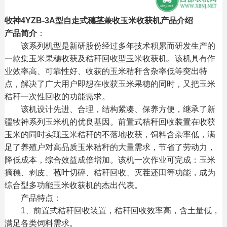
牧神4YZB-3A型自走式穗茎兼收玉米收获机产品介绍
产品简介
：
该系列机型是新研股份经过多年技术积累而研发生产的
一款集玉米果穗收获及秸秆回收型玉米收获机。该机具有作
业效率高、可靠性好、收获的玉米秸秆含杂率低等突出特
点，解决了广大用户即想在收获玉米果穗的同时，又把玉米
秸秆一次性回收的功能需求。
该机设计先进、合理，结构紧凑、保养方便，继承了新
疆牧神系列玉米机的优良基因。前置式秸秆回收装置在收获
玉米的同时实现玉米秸秆的不落地收获，饲料含杂率低，满
足了养殖户对高品质玉米秸秆的大量需求，节省了劳动力，
降低成本，综合效益成倍增加。该机一次作业可完成：玉米
摘穗、剥皮、苞叶切碎、秸秆回收、灭茬还田等功能，成为
综合型多功能玉米收获机的杰出代表。
产品特点：
1、前置式秸秆回收装置，秸秆回收效率高，含土量低，
满足各类饲料需求。