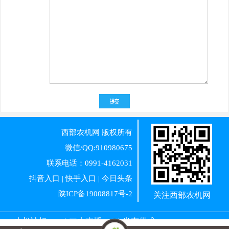
西部农机网
版权所有
微信/QQ:910980675
联系电话：0991-4162031
抖音入口
|
快手入口
|
今日头条
陕ICP备19008817号-2
关注西部农机网
农机论坛
|
三农直播
|
发布供求