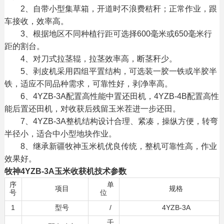
2、自带小型集草箱，开道时不浪费秸秆；正常作业，跟
车接收，效率高。
3、根据地区不同种植行距可选择600毫米或650毫米行
距的割台。
4、对刀式拉茎辊，拉茎效率高，断茎秆少。
5、剥皮机采用四组平置结构，可选装一胶一铁或半胶半
铁，适应不同品种需求，可靠性好，剥净率高。
6、4YZB-3A配置高性能中置还田机，4YZB-4B配置高性
能后置还田机，对收获后残留玉米茬进一步还田。
7、4YZB-3A整机结构设计合理、紧凑，操纵方便，转弯
半径小，适合中小型地块作业。
8、继承新疆牧神玉米机优良传统，整机可靠性高，作业
效果好。
牧神4YZB-3A玉米收获机技术参数
序
单
项目
规格
号
位
1
型号
/
4YZB-3A
千