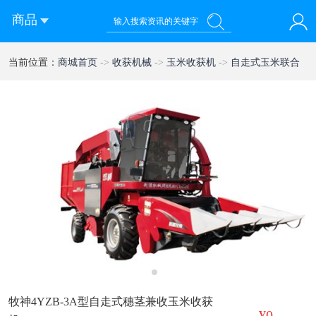
商品
您好！欢迎来到西部农机网
当前位置：
商城首页
->
收获机械
->
玉米收获机
->
自走式玉米联合
登录
注册
微信快速登录
收割机
1
牧神4YZB-3A型自走式穗茎兼收玉米收获
¥0