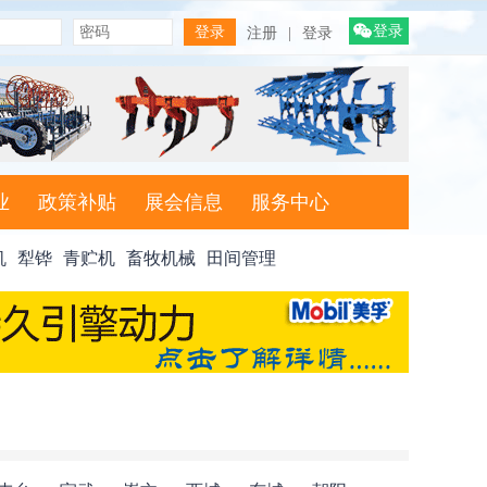
登录
注册
|
登录
业
政策补贴
展会信息
服务中心
机
犁铧
青贮机
畜牧机械
田间管理