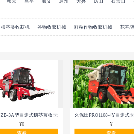
密云
昌平
顺义
通州
大兴
房山
石景山
根茎类收获机
谷物收获机械
籽粒作物收获机械
花卉/
YZB-3A型自走式穗茎兼收玉米收获机
久保田PRO1108-4Y自走
¥0
¥
查看
查看