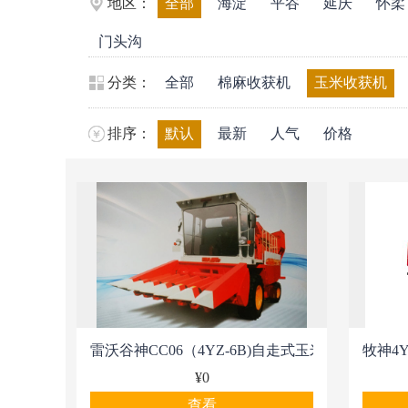
地区：
全部
海淀
平谷
延庆
怀柔
门头沟
分类：
全部
棉麻收获机
玉米收获机
排序：
默认
最新
人气
价格
雷沃谷神CC06（4YZ-6B)自走式玉米收获机
牧神4
¥0
查看