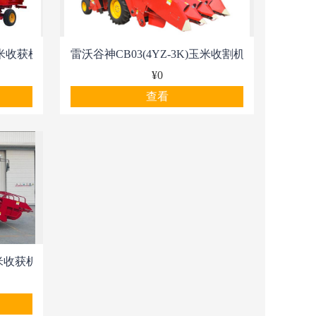
玉米收获机
雷沃谷神CB03(4YZ-3K)玉米收割机
¥0
查看
米收获机