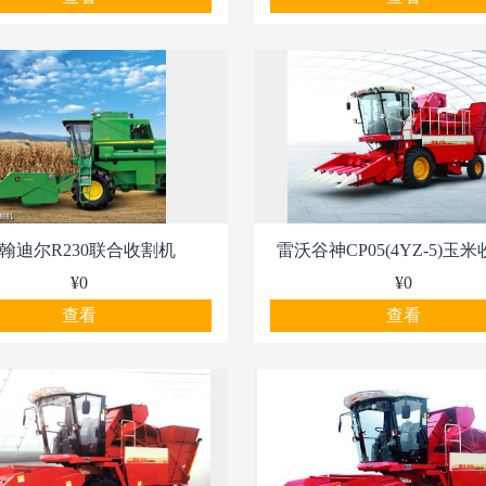
翰迪尔R230联合收割机
雷沃谷神CP05(4YZ-5)玉
¥0
¥0
查看
查看