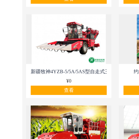
新疆牧神4YZB-5/5A/5AS型自走式玉米收获机
约
¥0
查看