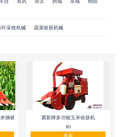
丰台
宣武
崇文
西城
东城
朝阳
茶叶采收机械
蔬菜收获机械
式玉米摘穗机
冀新牌多功能玉米收获机
¥0
查看