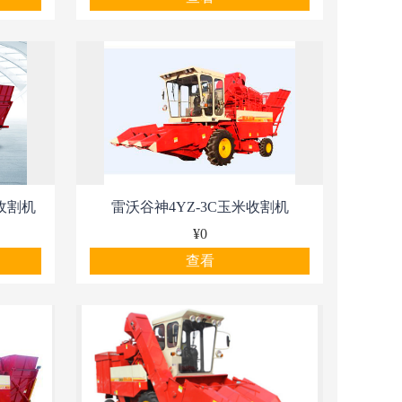
米收割机
雷沃谷神4YZ-3C玉米收割机
¥0
查看