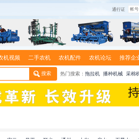
通行证
农机视频
二手农机
农机配件
农机论坛
推荐企
热门搜索：
拖拉机
播种机械
采棉